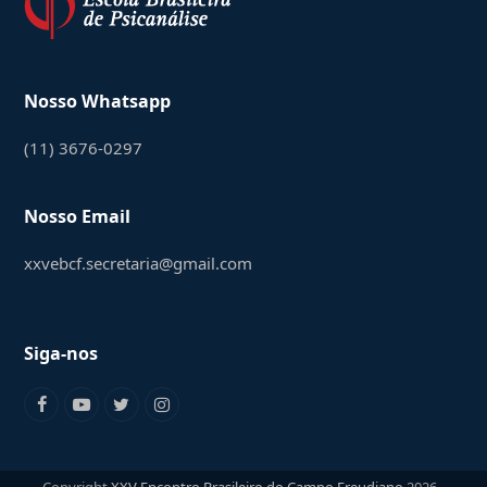
Nosso Whatsapp
(11) 3676-0297
Nosso Email
xxvebcf.secretaria@gmail.com
Siga-nos
F
Y
T
I
a
o
w
n
c
u
i
s
e
t
t
t
b
u
t
a