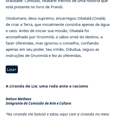
oralidade. Contudo, relatarei trechos de uma história que
está presente no livro de Prandi.
Olodumare, deus supremo, encarregou Obatalá (Oxalá)
de criar a Terra, que inicialmente consistia apenas de água
e caos. Antes de iniciar sua missão, Obatalá foi
aconselhado por Orunmilá, o sábio
orixá
do destino, a
fazer oferendas, mas ignorou o conselho, confiando
apenas em seu poder. Seu irmão, Odudua, seguiu as
instruções de Orunmilá e fez as oferendas.
Leia+
A ciranda de Lia: uma roda ante o racismo
Nelson Matheus
Integrante da Comissão de Arte e Cultura
“
Na ciranda me batizei e estou aqui com a ciranda no meio