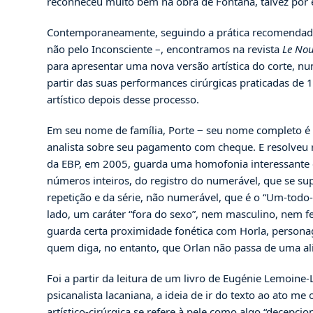
reconheceu muito bem na obra de Fontana, talvez por en
Contemporaneamente, seguindo a prática recomendada p
não pelo Inconsciente –, encontramos na revista
Le Nou
para apresentar uma nova versão artística do corte, nu
partir das suas performances cirúrgicas praticadas de
artístico depois desse processo.
Em seu nome de família, Porte ‒ seu nome completo é Mi
analista sobre seu pagamento com cheque. E resolveu r
da EBP, em 2005, guarda uma homofonia interessant
números inteiros, do registro do numerável, que se supo
repetição e da série, não numerável, que é o “Um-todo-
lado, um caráter “fora do sexo”, nem masculino, nem 
guarda certa proximidade fonética com Horla, persona
quem diga, no entanto, que Orlan não passa de uma alit
Foi a partir da leitura de um livro de Eugénie Lemoine-
psicanalista lacaniana, a ideia de ir do texto ao ato me
artístico-cirúrgica se refere à pele como algo “decepc