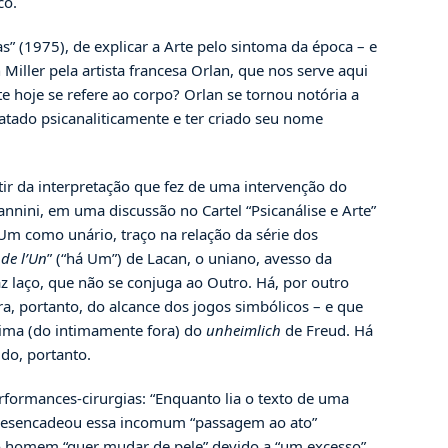
co.
(1975), de explicar a Arte pelo sintoma da época – e
Miller pela artista francesa Orlan, que nos serve aqui
e hoje se refere ao corpo? Orlan se tornou notória a
atado psicanaliticamente e ter criado seu nome
tir da interpretação que fez de uma intervenção do
nini, em uma discussão no Cartel “Psicanálise e Arte”
 Um como unário, traço na relação da série dos
 de l’Un
” (“há Um”) de Lacan, o uniano, avesso da
az laço, que não se conjuga ao Outro. Há, por outro
, portanto, do alcance dos jogos simbólicos – e que
tima (do intimamente fora) do
unheimlich
de Freud. Há
ido, portanto.
rformances-cirurgias: “Enquanto lia o texto de uma
 desencadeou essa incomum “passagem ao ato”
ue o homem “quer mudar de pele” devido a “um excesso”