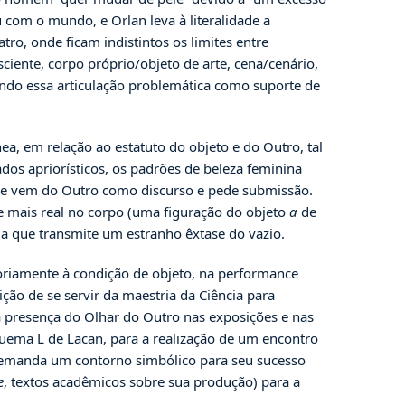
u com o mundo, e Orlan leva à literalidade a
ro, onde ficam indistintos os limites entre
sciente, corpo próprio/objeto de arte, cena/cenário,
iando essa articulação problemática como suporte de
, em relação ao estatuto do objeto e do Outro, tal
ados apriorísticos, os padrões de beleza feminina
o que vem do Outro como discurso e pede submissão.
de mais real no corpo (uma figuração do objeto
a
de
a que transmite um estranho êxtase do vazio.
isoriamente à condição de objeto, na performance
ição de se servir da maestria da Ciência para
a presença do Olhar do Outro nas exposições e nas
uema L de Lacan, para a realização de um encontro
 demanda um contorno simbólico para seu sucesso
e
, textos acadêmicos sobre sua produção) para a