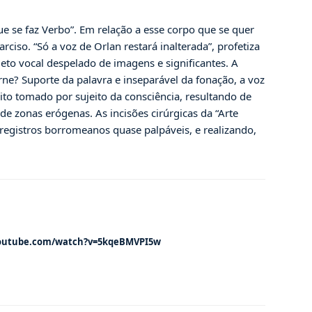
ue se faz Verbo”. Em relação a esse corpo que se quer
iso. “Só a voz de Orlan restará inalterada”, profetiza
eto vocal despelado de imagens e significantes. A
rne? Suporte da palavra e inseparável da fonação, a voz
eito tomado por sujeito da consciência, resultando de
 zonas erógenas. As incisões cirúrgicas da “Arte
registros borromeanos quase palpáveis, e realizando,
youtube.com/watch?v=5kqeBMVPI5w