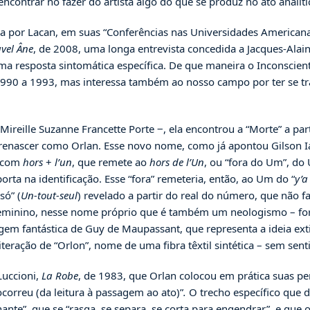
contrar no fazer do artista algo do que se produz no ato analíti
or Lacan, em suas “Conferências nas Universidades Americanas” 
vel Âne
, de 2008, uma longa entrevista concedida a Jacques-Alain 
ma resposta sintomática específica. De que maneira o Inconscient
 1990 a 1993, mas interessa também ao nosso campo por ter se tr
reille Suzanne Francette Porte ‒, ela encontrou a “Morte” a par
enascer como Orlan. Esse novo nome, como já apontou Gilson Ian
e com
hors
+
l’un
, que remete ao
hors de l’Un
, ou “fora do Um”, do
rta na identificação. Esse “fora” remeteria, então, ao Um do “
y’a
só” (
Un-tout-seul
) revelado a partir do real do número, que não f
feminino, nesse nome próprio que é também um neologismo – fora
gem fantástica de Guy de Maupassant, que representa a ideia ex
eração de “Orlon”, nome de uma fibra têxtil sintética – sem sent
Luccioni,
La Robe
, de 1983, que Orlan colocou em prática suas pe
 ocorreu (da leitura à passagem ao ato)”
.
O trecho específico que
ionante”, que se “rasga, se separa, se corta para engendrar”, e q