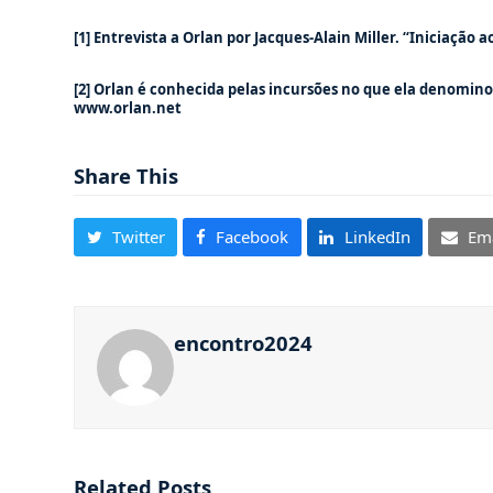
[1]
Entrevista a Orlan por Jacques-Alain Miller. “Iniciação a
[2]
Orlan é conhecida pelas incursões no que ela denominou 
www.orlan.net
Share This
Twitter
Facebook
LinkedIn
Ema
encontro2024
Related Posts