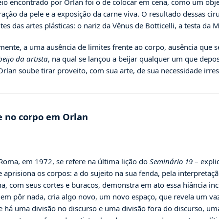
io encontrado por Orlan foi o de colocar em cena, como um objet
uração da pele e a exposição da carne viva. O resultado dessas 
s das artes plásticas: o nariz da Vênus de Botticelli, a testa da 
amente, a uma ausência de limites frente ao corpo, ausência que
beijo da artista
, na qual se lançou a beijar qualquer um que deposi
rlan soube tirar proveito, com sua arte, de sua necessidade irresi
te no corpo em Orlan
Roma, em 1972, se refere na última lição do
Seminário 19
– expli
e aprisiona os corpos: a do sujeito na sua fenda, pela interpretaç
ana, com seus cortes e buracos, demonstra em ato essa hiância in
 nem pôr nada, cria algo novo, um novo espaço, que revela um vazi
e há uma divisão no discurso e uma divisão fora do discurso, um