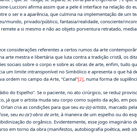
oine-Luccioni afirma assim que a pele é interface na relação do e
ntre o ser e a aparência, que culmina na implementação de um teat
, eu/mundo, privado/público, fantasia/realidade, consciente/incon
que remete a si mesmo e não ao objeto porventura retratado, med
 considerações referentes a certos rumos da arte contemporânea
te mestra e libertária que luta contra a tradição cristã, os dit
sões sociais sobre o corpo e sobre as obras de arte, enfim, tud
cia um limite intransponível no Simbólico e apresenta o que há 
ova ordem no campo da Arte, “Carnal”
[2]
, numa forma de suplênci
ádio do Espelho”. Se o paciente, no ato cirúrgico, se reduz prov
gico, já que o artista muda seu corpo como sujeito da ação, em pos
 Orlan cria as condições para que seu
eu-(a)-artista
, marcado pel
fose, seu
eu-(a’)-obra de arte
, à maneira de um espelho ou do esq
ibidinização do orgânico. Evidentemente, esse jogo imaginário
urso em torno da obra (manifestos, autobiografia poética,
web sit