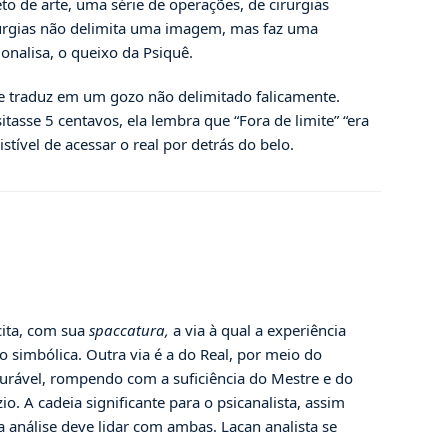
o de arte, uma série de operações, de cirurgias
cirurgias não delimita uma imagem, mas faz uma
Monalisa, o queixo da Psiquê.
 se traduz em um gozo não delimitado falicamente.
tasse 5 centavos, ela lembra que “Fora de limite” “era
stível de acessar o real por detrás do belo.
cita, com sua
spaccatura,
a via à qual a experiência
ão simbólica. Outra via é a do Real, por meio do
curável, rompendo com a suficiência do Mestre e do
o. A cadeia significante para o psicanalista, assim
a análise deve lidar com ambas. Lacan analista se