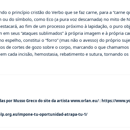
do o princípio cristão do Verbo que se faz carne, para a “carne q
ou do símbolo, como Eco (a pura voz descarnada) no mito de Narc
estacará, ao fim de um processo próximo à lapidação, o puro obj
lan em seus “ataques sublimados” à própria imagem e à própria ca
 no espelho, constitui o “forro” (mas não o avesso) do próprio suj
os de cortes de gozo sobre o corpo, marcando o que chamamos de
em cada incisão, hemostasia, rebatimento e sutura, tornando os 
das por Musso Greco do site da artista
www.orlan.eu/
:
https://www.
elp.org.es/impone-tu-oportunidad-atrapa-tu-1/