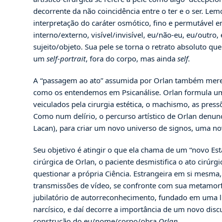
decorrente da não coincidência entre o ter e o ser. Lem
interpretação do caráter osmótico, fino e permutável e
interno/externo, visível/invisível, eu/não-eu, eu/outro
sujeito/objeto. Sua pele se torna o retrato absoluto 
um
self-portrait
, fora do corpo, mas ainda
self.
A “passagem ao ato” assumida por Orlan também merece
como os entendemos em Psicanálise. Orlan formula uma ar
veiculados pela cirurgia estética, o machismo, as pres
Como num delírio, o percurso artístico de Orlan denun
Lacan), para criar um novo universo de signos, uma n
Seu objetivo é atingir o que ela chama de um “novo Est
cirúrgica de Orlan, o paciente desmistifica o ato cirúr
questionar a própria Ciência. Estrangeira em si mesma,
transmissões de vídeo, se confronte com sua metamor
jubilatório de autorreconhecimento, fundado em uma l
narcísico, e daí decorre a importância de um novo disc
construção do eu/nome/corpo/obra
Orlan.